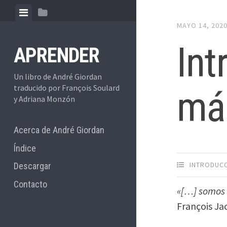
Skip
View
View
to
menu
sidebar
MAYO 14, 202
content
Int
APRENDER
Un libro de André Giordan
traducido por François Soulard
má
y Adriana Monzón
Acerca de André Giordan
Índice
INTRODUCC
Descargar
Contacto
«[…] somos
François Ja