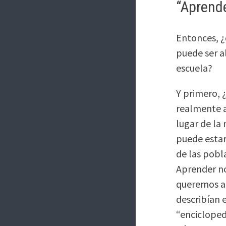
“Aprende
Entonces, ¿
puede ser a
escuela?
Y primero,
realmente a
lugar de la
puede estar
de las pobl
Aprender no
queremos ap
describían 
“encicloped