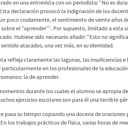
rado en una entrevista con un periodista: “No es duran
Esta declaración provocó la indignación de los docen
un poco crudamente, el sentimiento de veinte años de 
1
 sobre el “aprender”
. Por supuesto, limitado a esta 
ado. Hubiese sido necesario añadir: “Esto no significa 
 sentido atacados, una vez más, en su identidad.
a refleja claramente las lagunas, las insuficiencias e
y particularmente en los profesionales de la educació
humanos: la de aprender.
omentos durante los cuales el alumno se apropia de 
Muchos ejercicios escolares son para él una terrible pé
te pasa su tiempo copiando una docena de oraciones pa
En los trabajos prácticos de física, varias horas de m