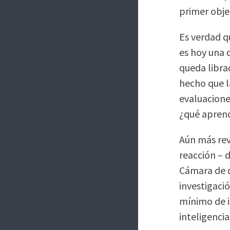
primer obje
Es verdad q
es hoy una d
queda libra
hecho que l
evaluacione
¿qué aprend
Aún más rev
reacción – 
Cámara de d
investigaci
mínimo de i
inteligenci