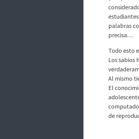
considerad
estudiantes 
palabras co
precisa…
Todo esto e
Los sabios 
verdaderame
Al mismo ti
El conocimi
adolescente
computadora
de reproduc