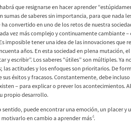
¿habrá que resignarse en hacer aprender “estúpidam
on sumas de saberes sin importancia, para que nada le
 ha convertido en uno de los retos de nuestra socieda
da vez más complejo y continuamente cambiante – de
Es imposible tener una idea de las innovaciones que re
ncuenta años. En esta sociedad en plena mutación, el 
tar y escribir”. Los saberes “útiles” son múltiples. Y
; las actitudes y los enfoques son prioritarios. De fo
 sus éxitos y fracasos. Constantemente, debe incluso i
sten – para explicar o prever los acontecimientos. Al h
 propio desarrollo.
 sentido, puede encontrar una emoción, un placer y
4
a motivarlo en cambio a aprender más
.