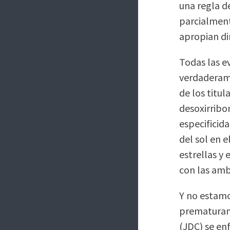
una regla d
parcialment
apropian di
Todas las ev
verdaderame
de los titul
desoxirribo
especificid
del sol en 
estrellas y
con las amb
Y no estamo
prematurame
(JDC) se en