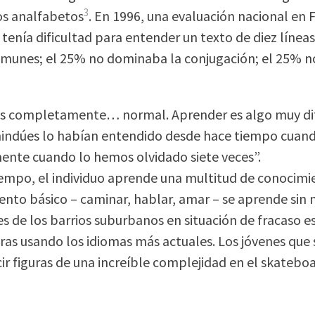
3
os analfabetos
. En 1996, una evaluación nacional en 
tenía dificultad para entender un texto de diez líneas
munes; el 25% no dominaba la conjugación; el 25% no
s completamente… normal. Aprender es algo muy dife
hindúes lo habían entendido desde hace tiempo cuan
nte cuando lo hemos olvidado siete veces”.
empo, el individuo aprende una multitud de conocimien
ento básico – caminar, hablar, amar – se aprende sin 
s de los barrios suburbanos en situación de fracaso
s usando los idiomas más actuales. Los jóvenes que se
ir figuras de una increíble complejidad en el skateboar