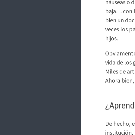
náuseas o d
baja… con l
bien un doc
veces los p
hijos.
Obviamente, 
vida de los
Miles de art
Ahora bien,
¿Aprend
De hecho, e
institución