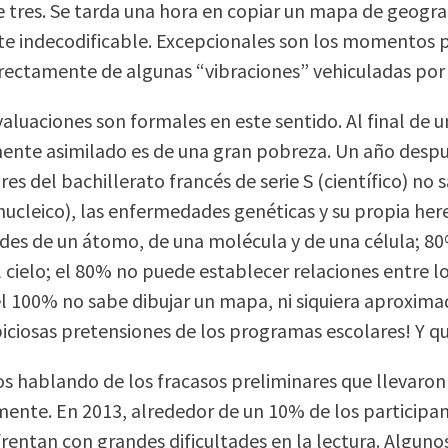
e tres. Se tarda una hora en copiar un mapa de geogra
e indecodificable. Excepcionales son los momentos pri
rectamente de algunas “vibraciones” vehiculadas por
aluaciones son formales en este sentido. Al final de un
nte asimilado es de una gran pobreza. Un año después
ares del bachillerato francés de serie S (científico) n
nucleico), las enfermedades genéticas y su propia he
ades de un átomo, de una molécula y de una célula; 80%
el cielo; el 80% no puede establecer relaciones entre 
 el 100% no sabe dibujar un mapa, ni siquiera aproxim
iciosas pretensiones de los programas escolares! Y q
s hablando de los fracasos preliminares que llevaron
nte. En 2013, alrededor de un 10% de los participan
frentan con grandes dificultades en la lectura. Alguno