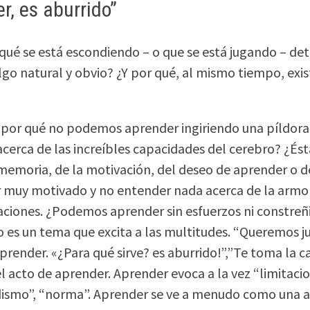
r, es aburrido”
qué se está escondiendo – o que se está jugando – de
lgo natural y obvio? ¿Y por qué, al mismo tiempo, exis
 ¿por qué no podemos aprender ingiriendo una píldo
cerca de las increíbles capacidades del cerebro? ¿Ést
 memoria, de la motivación, del deseo de aprender o 
 muy motivado y no entender nada acerca de la armonía
aciones. ¿Podemos aprender sin esfuerzos ni constr
 es un tema que excita a las multitudes. “Queremos j
render. «¿Para qué sirve? es aburrido!”,”Te toma la ca
el acto de aprender. Aprender evoca a la vez “limitaci
ismo”, “norma”. Aprender se ve a menudo como una ac