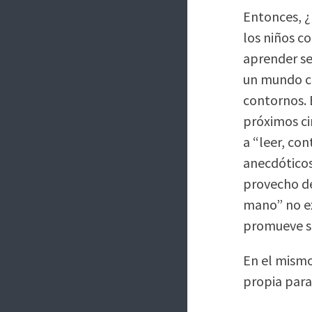
Entonces, 
los niños c
aprender se
un mundo ca
contornos. 
próximos ci
a “leer, con
anecdóticos
provecho de
mano” no exi
promueve su
En el mismo
propia par