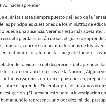
tivo: hacer aprender.
ue el énfasis está siempre puesto del lado de la “en
e las principales cuestiones de los ministros de educa
do pues a una ausencia. Veremos esto más adelante. La
a escuela pierda su razón de ser: el gusto de aprender.
s, pruebas, concursos marcaran los años de los jóven
en realmente los alumnos/as luego de todos estos a
elador del olvido – o del desprecio – del aprender: las
de los representantes electos de la Nación. ¿Alguna v
iputados (¡sí, uno solo!), en el país que sea, pregunt
ón sobre el aprender. Sin embargo, no lanzamos ni un
nvestigación. ¡El presupuesto para la investigación en
a humana, sólo representa uno por diez mil del presupu