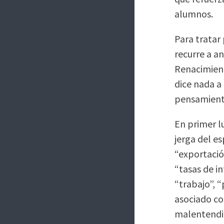
alumnos.
Para tratar
recurre a a
Renacimient
dice nada a
pensamiento
En primer l
jerga del e
“exportació
“tasas de in
“trabajo”, 
asociado co
malentendid