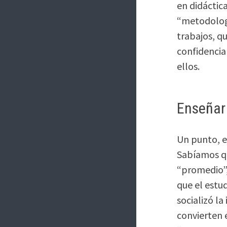
en didáctica
“metodologí
trabajos, q
confidencia
ellos.
Enseñar
Un punto, e
Sabíamos qu
“promedio”,
que el estu
socializó l
convierten 