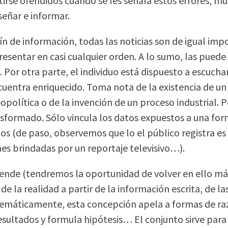
irse ofendidos cuando se les señala estos errores, m
eñar e informar.
ín de información, todas las noticias son de igual imp
resentar en casi cualquier orden. A lo sumo, las puede
. Por otra parte, el individuo está dispuesto a escucha
cuentra enriquecido. Toma nota de la existencia de un
eopolítica o de la invención de un proceso industria
nsformado. Sólo vincula los datos expuestos a una f
los (de paso, observemos que lo el público registra 
es brindadas por un reportaje televisivo…).
nde (tendremos la oportunidad de volver en ello más
e la realidad a partir de la información escrita, de l
emáticamente, esta concepción apela a formas de raz
resultados y formula hipótesis… El conjunto sirve para