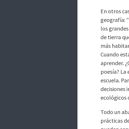
En otros ca
geografía: 
los grandes
de tierra q
más habitan
Cuando está
aprender. ¿
poesía? La 
escuela. Pa
decisiones i
ecológicos 
Todo un aba
prácticas d