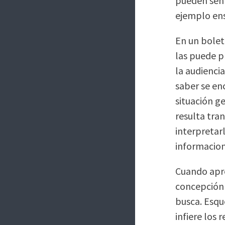
pueden sent
ejemplo ens
En un bolet
las puede p
la audiencia
saber se en
situación g
resulta tra
interpretar
informacion
Cuando apre
concepción d
busca. Esqu
infiere los 