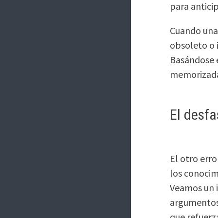
para antici
Cuando una 
obsoleto o 
Basándose e
memorizada 
El desf
El otro err
los conocim
Veamos un i
argumentos 
que refuerz