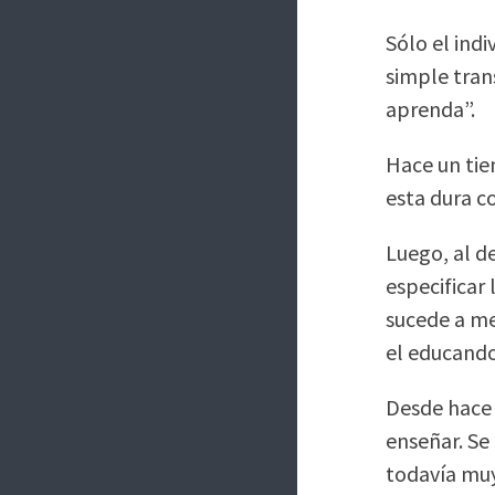
Sólo el ind
simple tran
aprenda”.
Hace un tie
esta dura c
Luego, al de
especificar
sucede a me
el educando
Desde hace 
enseñar. Se
todavía muy