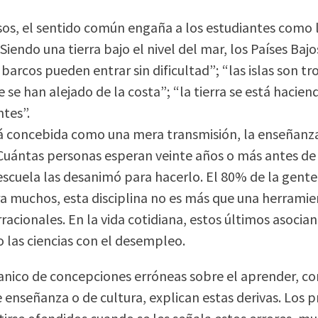
sos, el sentido común engaña a los estudiantes como 
“Siendo una tierra bajo el nivel del mar, los Países B
 barcos pueden entrar sin dificultad”; “las islas son t
ue se han alejado de la costa”; “la tierra se está hac
tes”.
 concebida como una mera transmisión, la enseñanza
Cuántas personas esperan veinte años o más antes de
escuela las desanimó para hacerlo. El 80% de la gente 
ra muchos, esta disciplina no es más que una herramie
rracionales. En la vida cotidiana, estos últimos asocia
o las ciencias con el desempleo.
nico de concepciones erróneas sobre el aprender, con
e enseñanza o de cultura, explican estas derivas. Los