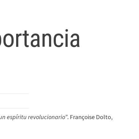
portancia
n espíritu revolucionario”
. Françoise Dolto,