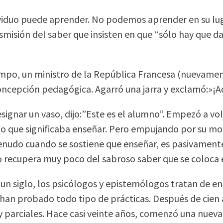
ividuo puede aprender. No podemos aprender en su luga
smisión del saber que insisten en que “sólo hay que d
mpo, un ministro de la República Francesa (nuevamente
oncepción pedagógica. Agarró una jarra y exclamó:»¡Aqu
signar un vaso, dijo:”Este es el alumno”. Empezó a vol
 lo que significaba enseñar. Pero empujando por su mo
nudo cuando se sostiene que enseñar, es pasivamente
 recupera muy poco del sabroso saber que se coloca 
un siglo, los psicólogos y epistemólogos tratan de ent
 han probado todo tipo de prácticas. Después de cien 
 parciales. Hace casi veinte años, comenzó una nueva d