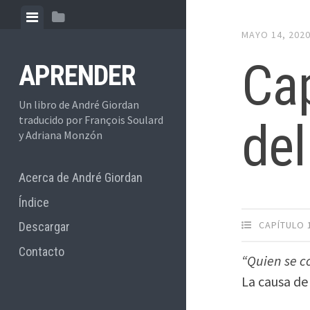
Skip
View
View
to
menu
sidebar
MAYO 14, 202
content
Cap
APRENDER
Un libro de André Giordan
traducido por François Soulard
de
y Adriana Monzón
Acerca de André Giordan
Índice
CAPÍTULO 
Descargar
Contacto
“Quien se c
La causa de 