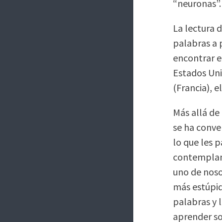
“neuronas”.
La lectura 
palabras a 
encontrar e
Estados Uni
(Francia), 
Más allá de 
se ha conve
lo que les p
contemplan,
uno de noso
más estúpid
palabras y 
aprender so