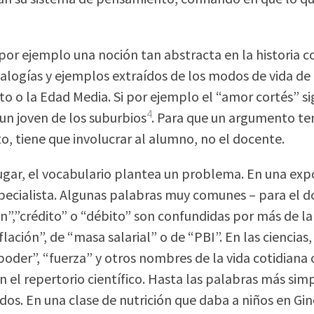
 por ejemplo una noción tan abstracta en la historia 
nalogías y ejemplos extraídos de los modos de vida de o
o o la Edad Media. Si por ejemplo el “amor cortés” si
4
 un joven de los suburbios
. Para que un argumento te
, tiene que involucrar al alumno, no el docente.
ugar, el vocabulario plantea un problema. En una exposi
specialista. Algunas palabras muy comunes – para el
n”,”crédito” o “débito” son confundidas por más de l
flación”, de “masa salarial” o de “PBI”. En las ciencia
“poder”, “fuerza” y otros nombres de la vida cotidiana
n el repertorio científico. Hasta las palabras más si
os. En una clase de nutrición que daba a niños en Gine