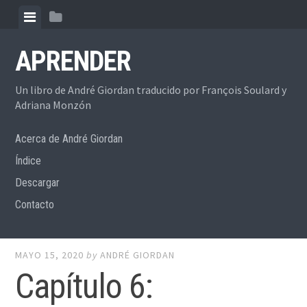
Skip
View
View
to
menu
sidebar
content
APRENDER
Un libro de André Giordan traducido por François Soulard y
Adriana Monzón
Acerca de André Giordan
Índice
Descargar
Contacto
MAYO 15, 2020
by
ANDRÉ GIORDAN
Capítulo 6: